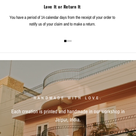
Love It or Return It
You have a period of 14 calendar days from the receipt of your order to
notify us of your claim and to make a return.
HANDMADE
WITH
LOVE.
Each
creation
is
printed
and
handmade
in
our
workshop
in
Jaipur,
India.