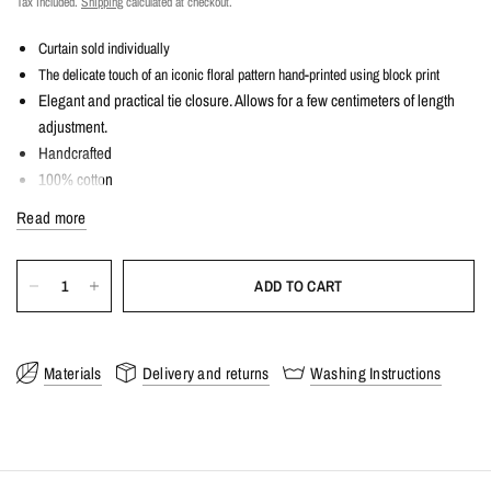
Tax included.
Shipping
calculated at checkout.
Curtain sold individually
The delicate touch of an iconic floral pattern hand-printed using block print
Elegant and practical tie closure. Allows for a few centimeters of length
adjustment.
Handcrafted
100% cotton
Ideal for your living room or bedroom windows, or to dress up a closet
Read more
Delicate hand wash or machine wash at 30°C, gentle ironing on the
reverse side
Lovingly and ethically made in our Villa Kirane workshop in
ADD TO CART
Materials
Delivery and returns
Washing Instructions