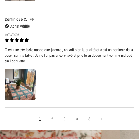
Dominique C.
FR
Achat vérifié
10/03/2026
C est une très belle nappe que j adore , on voit bien la qualité et c est un bonheur de la
poser sur ma table . Je ne l ai pas encore lavé et je le ferai doucement comme indiqué
sur l etiquette
1
2
3
4
5